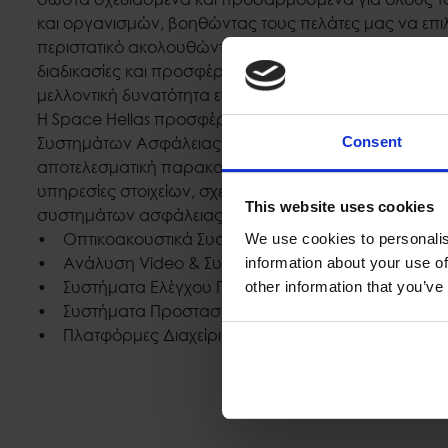
και οργανισμών, βοηθώντας τους πελάτες μας να επ
περιστατικό ακολουθώντας εγκεκριμένες και τυποποιη
διαδικασίες και προσφέροντας ταυτόχρονα την απαρα
μελλοντική δυνατότητα επέκτασης.
Η Space Hellas προσφέρει, εδώ και πολλά χρόνια, Εν
Συστημάτων Ασφάλειας, καλύπτοντας όλα τα απαιτούμ
Consent
αποτελεσματική παρακολούθηση και παρέχοντας όλες
υπηρεσίες στοιχείων, σχεδιασμού και υποστήριξης για
This website uses cookies
συστημάτων ασφάλειας:
• Οπτικοακουστικά Συστήματα Παρακολούθησης
We use cookies to personalis
• Ανάλυση Video & Συστήματα Τεχνητής Νοημοσύν
information about your use of
• Συστήματα Ελέγχου Πρόσβασης
other information that you’ve
• Συστήματα Προστασίας και Ασφάλειας
• Πλατφόρμες Διαχείρισης Συστημάτων Ασφάλειας