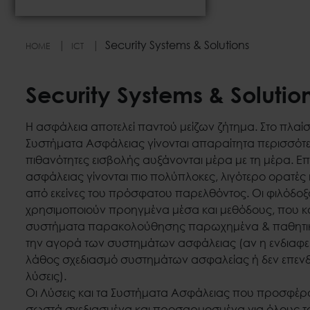
Security Systems & Solutions
HOME
ICT
Security Systems & Solutio
Η ασφάλεια αποτελεί παντού μείζων ζήτημα. Στο πλαίσι
Συστήματα Ασφάλειας γίνονται απαραίτητα περισσότε
πιθανότητες εισβολής αυξάνονται μέρα με τη μέρα. Επ
ασφάλειας γίνονται πιο πολύπλοκες, λιγότερο ορατές 
από εκείνες του πρόσφατου παρελθόντος. Οι φιλόδο
χρησιμοποιούν προηγμένα μέσα και μεθόδους, που 
συστήματα παρακολούθησης παρωχημένα & παθητικά
την αγορά των συστημάτων ασφάλειας (αν η ενδιαφερ
λάθος σχεδιασμό συστημάτων ασφαλείας ή δεν επενδ
λύσεις).
Οι Λύσεις και τα Συστήματα Ασφάλειας που προσφέρου
σωστά σχεδιασμένα και προσαρμοσμένα για όλους τ