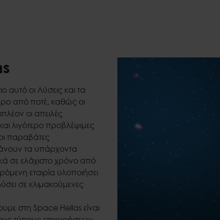
ns
ο αυτό οι Λύσεις και τα
ρο από ποτέ, καθώς οι
ιπλέον οι απειλές
και λιγότερο προβλέψιμες
ξοι παραβάτες
κάνουν τα υπάρχοντα
 σε ελάχιστο χρόνο από
όμενη εταιρία υλοποιήσει
ύσει σε κλιμακούμενες
με στη Space Hellas είναι
ους τύπους επιχειρήσεων