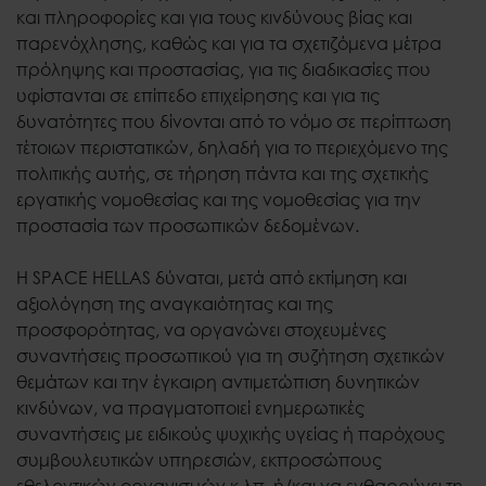
και πληροφορίες και για τους κινδύνους βίας και
παρενόχλησης, καθώς και για τα σχετιζόμενα μέτρα
πρόληψης και προστασίας, για τις διαδικασίες που
υφίστανται σε επίπεδο επιχείρησης και για τις
δυνατότητες που δίνονται από το νόμο σε περίπτωση
τέτοιων περιστατικών, δηλαδή για το περιεχόμενο της
πολιτικής αυτής, σε τήρηση πάντα και της σχετικής
εργατικής νομοθεσίας και της νομοθεσίας για την
προστασία των προσωπικών δεδομένων.
Η SPACE HELLAS δύναται, μετά από εκτίμηση και
αξιολόγηση της αναγκαιότητας και της
προσφορότητας, να οργανώνει στοχευμένες
συναντήσεις προσωπικού για τη συζήτηση σχετικών
θεμάτων και την έγκαιρη αντιμετώπιση δυνητικών
κινδύνων, να πραγματοποιεί ενημερωτικές
συναντήσεις με ειδικούς ψυχικής υγείας ή παρόχους
συμβουλευτικών υπηρεσιών, εκπροσώπους
εθελοντικών οργανισμών κ.λπ. ή/και να ενθαρρύνει τη