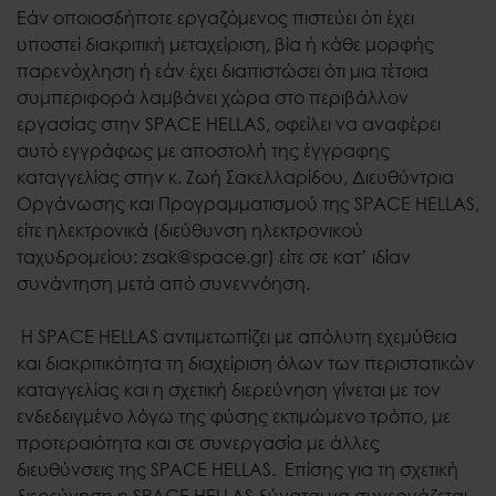
Εάν οποιοσδήποτε εργαζόμενος πιστεύει ότι έχει
υποστεί διακριτική μεταχείριση, βία ή κάθε μορφής
παρενόχληση ή εάν έχει διαπιστώσει ότι μια τέτοια
συμπεριφορά λαμβάνει χώρα στο περιβάλλον
εργασίας στην SPACE HELLAS, οφείλει να αναφέρει
αυτό εγγράφως με αποστολή της έγγραφης
καταγγελίας στην κ. Ζωή Σακελλαρίδου, Διευθύντρια
Οργάνωσης και Προγραμματισμού της SPACE HELLAS,
είτε ηλεκτρονικά (διεύθυνση ηλεκτρονικού
ταχυδρομείου: zsak@space.gr) είτε σε κατ’ ιδίαν
συνάντηση μετά από συνεννόηση.
Η SPACE HELLAS αντιμετωπίζει με απόλυτη εχεμύθεια
και διακριτικότητα τη διαχείριση όλων των περιστατικών
καταγγελίας και η σχετική διερεύνηση γίνεται με τον
ενδεδειγμένο λόγω της φύσης εκτιμώμενο τρόπο, με
προτεραιότητα και σε συνεργασία με άλλες
διευθύνσεις της SPACE HELLAS. Επίσης για τη σχετική
διερεύνηση η SPACE HELLAS δύναται να συνεργάζεται