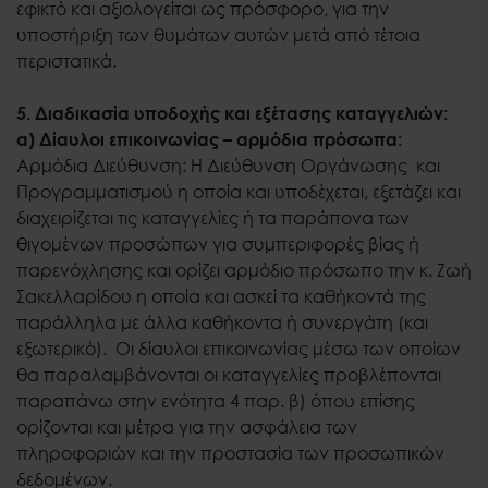
εφικτό και αξιολογείται ως πρόσφορο, για την
υποστήριξη των θυμάτων αυτών μετά από τέτοια
περιστατικά.
5. Διαδικασία υποδοχής και εξέτασης καταγγελιών:
α) Δίαυλοι επικοινωνίας – αρμόδια πρόσωπα:
Αρμόδια Διεύθυνση: Η Διεύθυνση Οργάνωσης και
Προγραμματισμού η οποία και υποδέχεται, εξετάζει και
διαχειρίζεται τις καταγγελίες ή τα παράπονα των
θιγομένων προσώπων για συμπεριφορές βίας ή
παρενόχλησης και ορίζει αρμόδιο πρόσωπο την κ. Ζωή
Σακελλαρίδου η οποία και ασκεί τα καθήκοντά της
παράλληλα με άλλα καθήκοντα ή συνεργάτη (και
εξωτερικό). Οι δίαυλοι επικοινωνίας μέσω των οποίων
θα παραλαμβάνονται οι καταγγελίες προβλέπονται
παραπάνω στην ενότητα 4 παρ. β) όπου επίσης
ορίζονται και μέτρα για την ασφάλεια των
πληροφοριών και την προστασία των προσωπικών
δεδομένων.