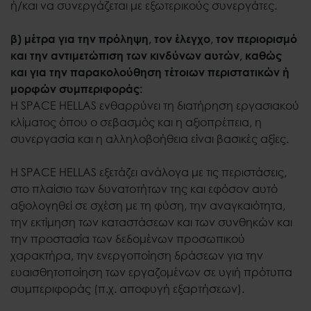
ή/και να συνεργάζεται με εξωτερικούς συνεργάτες.
β) μέτρα για την πρόληψη, τον έλεγχο, τον περιορισμό
και την αντιμετώπιση των κινδύνων αυτών, καθώς
και για την παρακολούθηση τέτοιων περιστατικών ή
μορφών συμπεριφοράς:
Η SPACE HELLAS ενθαρρύνει τη διατήρηση εργασιακού
κλίματος όπου ο σεβασμός και η αξιοπρέπεια, η
συνεργασία και η αλληλοβοήθεια είναι βασικές αξίες.
Η SPACE HELLAS εξετάζει ανάλογα με τις περιστάσεις,
στο πλαίσιο των δυνατοτήτων της και εφόσον αυτό
αξιολογηθεί σε σχέση με τη φύση, την αναγκαιότητα,
την εκτίμηση των καταστάσεων και των συνθηκών και
την προστασία των δεδομένων προσωπικού
χαρακτήρα, την ενεργοποίηση δράσεων για την
ευαισθητοποίηση των εργαζομένων σε υγιή πρότυπα
συμπεριφοράς (π.χ. αποφυγή εξαρτήσεων).