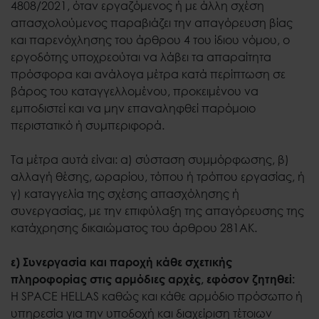
4808/2021, όταν εργαζόμενος ή με άλλη σχέση
απασχολούμενος παραβιάζει την απαγόρευση βίας
και παρενόχλησης του άρθρου 4 του ίδιου νόμου, ο
εργοδότης υποχρεούται να λάβει τα απαραίτητα
πρόσφορα και ανάλογα μέτρα κατά περίπτωση σε
βάρος του καταγγελλομένου, προκειμένου να
εμποδιστεί και να μην επαναληφθεί παρόμοιο
περιστατικό ή συμπεριφορά.
Τα μέτρα αυτά είναι: α) σύσταση συμμόρφωσης, β)
αλλαγή θέσης, ωραρίου, τόπου ή τρόπου εργασίας, ή
γ) καταγγελία της σχέσης απασχόλησης ή
συνεργασίας, με την επιφύλαξη της απαγόρευσης της
κατάχρησης δικαιώματος του άρθρου 281ΑΚ.
ε) Συνεργασία και παροχή κάθε σχετικής
πληροφορίας στις αρμόδιες αρχές, εφόσον ζητηθεί:
Η SPACE HELLAS καθώς και κάθε αρμόδιο πρόσωπο ή
υπηρεσία για την υποδοχή και διαχείριση τέτοιων