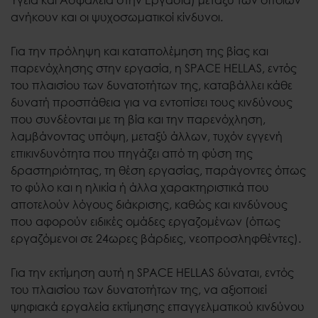
ανήκουν και οι ψυχοσωματικοί κίνδυνοι.
Για την πρόληψη και καταπολέμηση της βίας και
παρενόχλησης στην εργασία, η SPACE HELLAS, εντός
του πλαισίου των δυνατοτήτων της, καταβάλλει κάθε
δυνατή προσπάθεια για να εντοπίσει τους κινδύνους
που συνδέονται με τη βία και την παρενόχληση,
λαμβάνοντας υπόψη, μεταξύ άλλων, τυχόν εγγενή
επικινδυνότητα που πηγάζει από τη φύση της
δραστηριότητας, τη θέση εργασίας, παράγοντες όπως
το φύλο και η ηλικία ή άλλα χαρακτηριστικά που
αποτελούν λόγους διάκρισης, καθώς και κινδύνους
που αφορούν ειδικές ομάδες εργαζομένων (όπως
εργαζόμενοι σε 24ωρες βάρδιες, νεοπροσληφθέντες).
Για την εκτίμηση αυτή η SPACE HELLAS δύναται, εντός
του πλαισίου των δυνατοτήτων της, να αξιοποιεί
ψηφιακά εργαλεία εκτίμησης επαγγελματικού κινδύνου