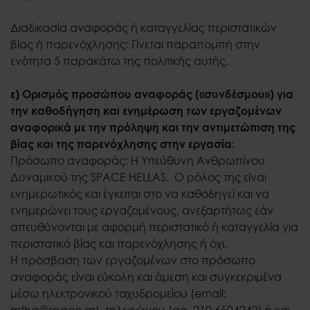
Διαδικασία αναφοράς ή καταγγελίας περιστατικών
βίας ή παρενόχλησης: Γίνεται παραπομπή στην
ενότητα 5 παρακάτω της πολιτικής αυτής.
ε) Ορισμός προσώπου αναφοράς («συνδέσμου») για
την καθοδήγηση και ενημέρωση των εργαζομένων
αναφορικά με την πρόληψη και την αντιμετώπιση της
βίας και της παρενόχλησης στην εργασία:
Πρόσωπο αναφοράς: Η Υπεύθυνη Ανθρωπίνου
Δυναμικού της SPACE HELLAS. Ο ρόλος της είναι
ενημερωτικός και έγκειται στο να καθοδηγεί και να
ενημερώνει τους εργαζομένους, ανεξαρτήτως εάν
απευθύνονται με αφορμή περιστατικό ή καταγγελία για
περιστατικό βίας και παρενόχλησης ή όχι.
Η πρόσβαση των εργαζομένων στο πρόσωπο
αναφοράς είναι εύκολη και άμεση και συγκεκριμένα
μέσω ηλεκτρονικού ταχυδρομείου (email:
mtha@space.gr), τηλεφώνου (αρ. 210 6504242) ή και