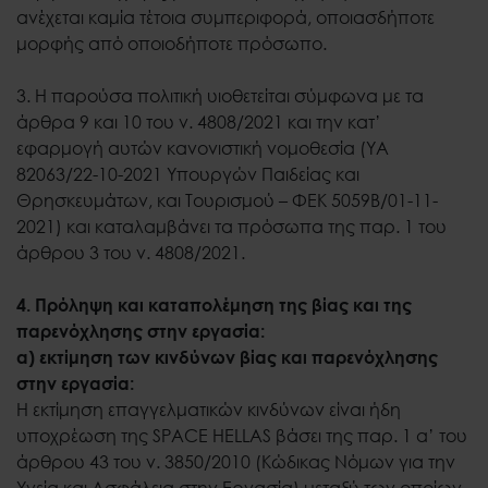
ανέχεται καμία τέτοια συμπεριφορά, οποιασδήποτε
μορφής από οποιοδήποτε πρόσωπο.
3. Η παρούσα πολιτική υιοθετείται σύμφωνα με τα
άρθρα 9 και 10 του ν. 4808/2021 και την κατ’
εφαρμογή αυτών κανονιστική νομοθεσία (ΥΑ
82063/22-10-2021 Υπουργών Παιδείας και
Θρησκευμάτων, και Τουρισμού – ΦΕΚ 5059Β/01-11-
2021) και καταλαμβάνει τα πρόσωπα της παρ. 1 του
άρθρου 3 του ν. 4808/2021.
4. Πρόληψη και καταπολέμηση της βίας και της
παρενόχλησης στην εργασία:
α) εκτίμηση των κινδύνων βίας και παρενόχλησης
στην εργασία:
Η εκτίμηση επαγγελματικών κινδύνων είναι ήδη
υποχρέωση της SPACE HELLAS βάσει της παρ. 1 α’ του
άρθρου 43 του ν. 3850/2010 (Κώδικας Νόμων για την
Υγεία και Ασφάλεια στην Εργασία) μεταξύ των οποίων