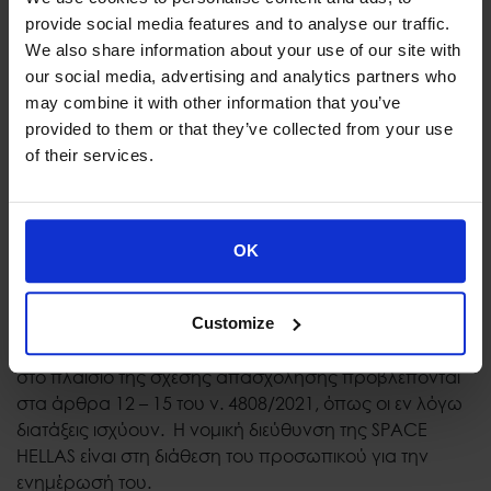
την πολιτική αυτή που είναι ελεύθερα προσβάσιμη
provide social media features and to analyse our traffic.
ηλεκτρονικά και έντυπα πληροφορεί το προσωπικό για
We also share information about your use of our site with
τα στοιχεία των αρμοδίων διοικητικών αρχών, στις
our social media, advertising and analytics partners who
οποίες έχει δικαίωμα να προσφύγει κάθε θιγόμενο
may combine it with other information that you’ve
πρόσωπο (και συγκεκριμένα: Επιθεώρηση Εργασίας,
provided to them or that they’ve collected from your use
Συνήγορος του Πολίτη), ιδίως δε πληροφορεί και για:
of their services.
- Την τηλεφωνική γραμμή καταγγελιών ΣΕΠΕ μέσω
της γραμμής εξυπηρέτησης πολιτών 1555, καθώς
επίσης και
- Την υπηρεσία άμεσης ψυχολογικής και
OK
συμβουλευτικής υποστήριξης των γυναικών θυμάτων
έμφυλης βίας, με επικοινωνία στη: Γραμμή SOS 15900.
Customize
Τα δικαιώματα και οι συνέπειες της μη συμμόρφωσης
στο πλαίσιο της σχέσης απασχόλησης προβλέπονται
στα άρθρα 12 – 15 του ν. 4808/2021, όπως οι εν λόγω
διατάξεις ισχύουν. Η νομική διεύθυνση της SPACE
HELLAS είναι στη διάθεση του προσωπικού για την
ενημέρωσή του.